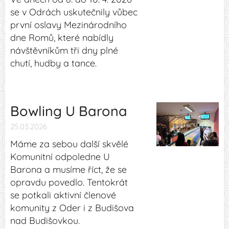
se v Odrách uskutečnily vůbec
první oslavy Mezinárodního
dne Romů, které nabídly
návštěvníkům tři dny plné
chutí, hudby a tance.
Bowling U Barona
25.03.2026
Máme za sebou další skvělé
Komunitní odpoledne U
Barona a musíme říct, že se
opravdu povedlo. Tentokrát
se potkali aktivní členové
komunity z Oder i z Budišova
nad Budišovkou. 🤝✨