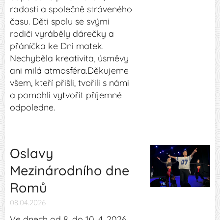
radosti a společně stráveného
času. Děti spolu se svými
rodiči vyráběly dárečky a
přáníčka ke Dni matek.
Nechyběla kreativita, úsměvy
ani milá atmosféra.Děkujeme
všem, kteří přišli, tvořili s námi
a pomohli vytvořit příjemné
odpoledne.
Oslavy
Mezinárodního dne
Romů
08.04.2026
Ve dnech od 8. do 10. 4. 2026