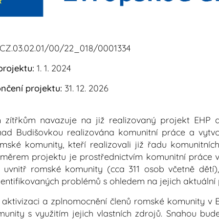
CZ.03.02.01/00/22_018/0001334
rojektu:
1. 1. 2024
čení projektu:
31. 12. 2026
m zítřkům navazuje na již realizovaný projekt EHP 
nad Budišovkou realizována komunitní práce a vytvoř
mské komunity, kteří realizovali již řadu komunitních
Záměrem projektu je prostřednictvím komunitní práce
e uvnitř romské komunity (cca 311 osob včetně dětí)
identifikovaných problémů s ohledem na jejich aktuální
 k aktivizaci a zplnomocnění členů romské komunity v
munity s využitím jejich vlastních zdrojů. Snahou bud