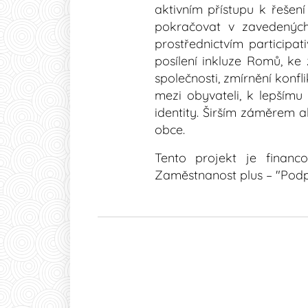
aktivním přístupu k řeše
pokračovat v zavedených
prostřednictvím participa
posílení inkluze Romů, ke
společnosti, zmírnění konfl
mezi obyvateli, k lepšímu
identity. Širším záměrem a
obce.
Tento projekt je finan
Zaměstnanost plus – "Podpo