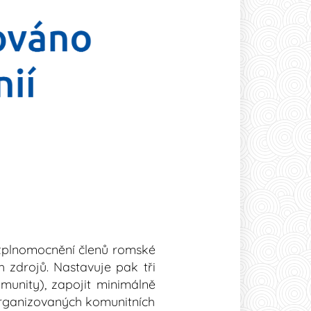
a zplnomocnění členů romské
h zdrojů. Nastavuje pak tři
omunity), zapojit minimálně
organizovaných komunitních