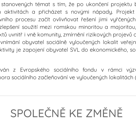
ní stanovených témat s tím, že po ukončení projektu
 aktivitách a přicházet s novými nápady. Projek
tivního procesu začít ovlivňovat řešení jimi vyřčenýc
 zlepšení soužití mezi romskou minoritou a majorito
iktů uvnitř i vně komunity, zmírnění rizikových projevů 
 vnímání obyvatel sociálně vyloučených lokalit veřejn
ktivity je zapojení obyvatel SVL do ekonomického, soc
cován z Evropského sociálního fondu v rámci vý
ra sociálního začleňování ve vyloučených lokalitách (
SPOLEČNĚ KE ZMĚNĚ