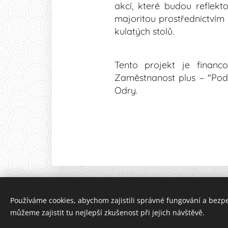
akcí, které budou reflek
majoritou prostřednictvím 
kul
Tento projekt je finan
Zaměstnanost plus – "Podp
Odry.
Používáme cookies, abychom zajistili správné fungování a bezp
můžeme zajistit tu nejlepší zkušenost při jejich návštěvě.