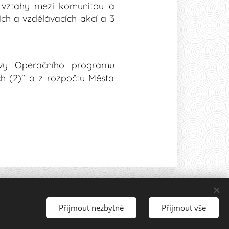
é vztahy mezi komunitou a
ích a vzdělávacích akcí a 3
olů.
zvy Operačního programu
ch (2)" a z rozpočtu Města
Přijmout nezbytné
Přijmout vše