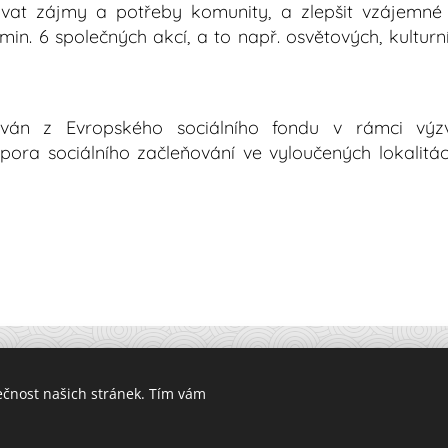
tovat zájmy a potřeby komunity, a zlepšit vzájemn
min. 6 společných akcí, a to např. osvětových, kulturn
atých st
cován z Evropského sociálního fondu v rámci vý
ora sociálního začleňování ve vyloučených lokalitá
ečnost našich stránek. Tím vám
.
Cookies