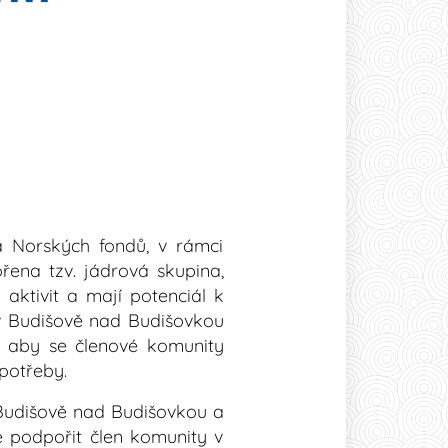
a Norských fondů, v rámci
ena tzv. jádrová skupina,
 aktivit a mají potenciál k
 v Budišově nad Budišovkou
, aby se členové komunity
 potřeby.
 Budišově nad Budišovkou a
e podpořit člen komunity v