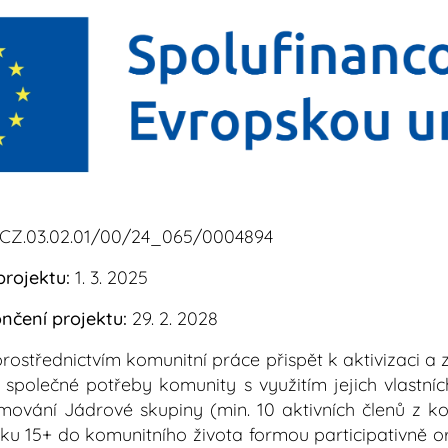
CZ.03.02.01/00/24_065/0004894
rojektu:
1. 3. 2025
čení projektu:
29. 2. 2028
prostřednictvím komunitní práce přispět k aktivizaci 
společné potřeby komunity s využitím jejich vlastníc
formování Jádrové skupiny (min. 10 aktivních členů z k
ěku 15+ do komunitního života formou participativně 