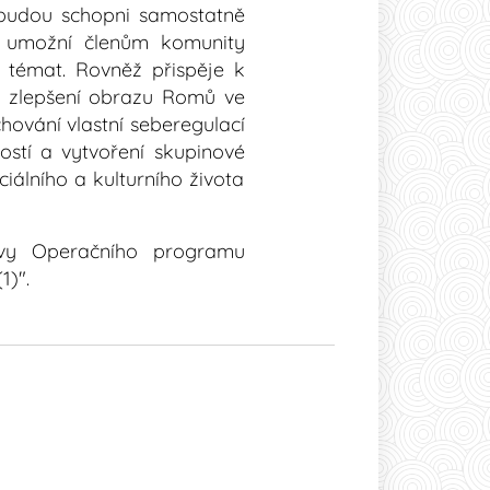
 budou schopni samostatně
t umožní členům komunity
h témat. Rovněž přispěje k
u, zlepšení obrazu Romů ve
chování vlastní seberegulací
ostí a vytvoření skupinové
iálního a kulturního života
zvy Operačního programu
1)".