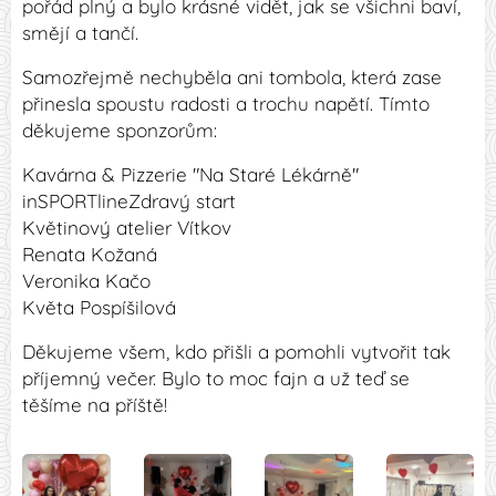
pořád plný a bylo krásné vidět, jak se všichni baví,
smějí a tančí.
Samozřejmě nechyběla ani tombola, která zase
přinesla spoustu radosti a trochu napětí. Tímto
děkujeme sponzorům:
Kavárna & Pizzerie "Na Staré Lékárně"
inSPORTlineZdravý start
Květinový atelier Vítkov
Renata Kožaná
Veronika Kačo
Květa Pospíšilová
Děkujeme všem, kdo přišli a pomohli vytvořit tak
příjemný večer. Bylo to moc fajn a už teď se
těšíme na příště!