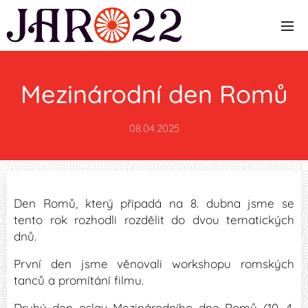
Mezinárodní den Romů
08.04.2025
Den Romů, který připadá na 8. dubna jsme se
tento rok rozhodli rozdělit do dvou tematických
dnů.
První den jsme věnovali workshopu romských
tanců a promítání filmu.
Druhý den oslav Mezinárodního dne Romů (10. 4.