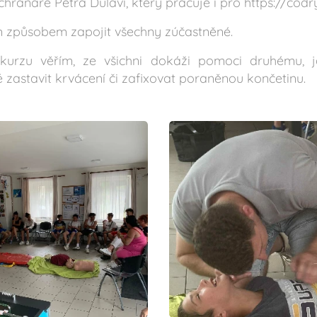
ranáře Petra Dulavi, který pracuje i pro https://codry
 způsobem zapojit všechny zúčastněné.
urzu věřím, ze všichni dokáži pomoci druhému, j
 zastavit krvácení či zafixovat poraněnou končetinu.