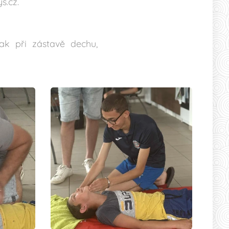
s.cz.
ak při zástavě dechu,