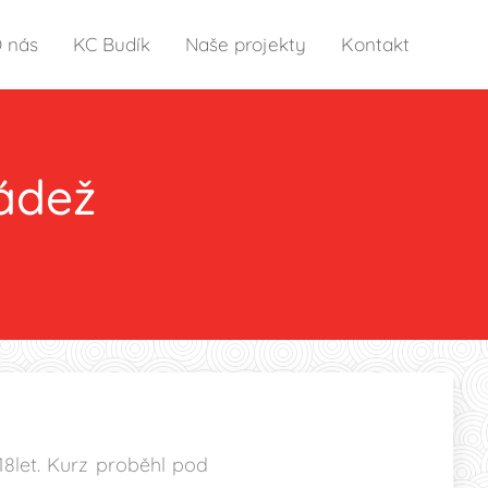
 nás
KC Budík
Naše projekty
Kontakt
ádež
18let. Kurz proběhl pod