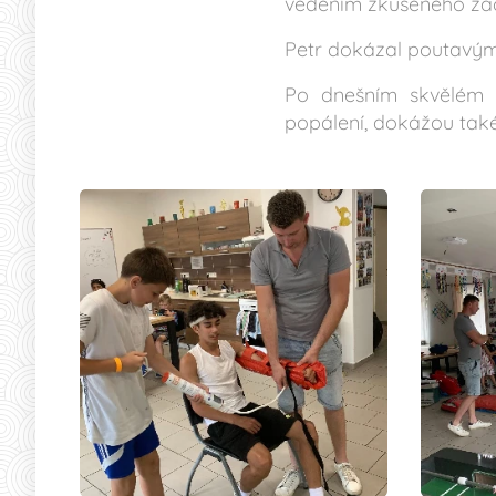
vedením zkušeného zách
Petr dokázal poutavým
Po dnešním skvělém k
popálení, dokážou také