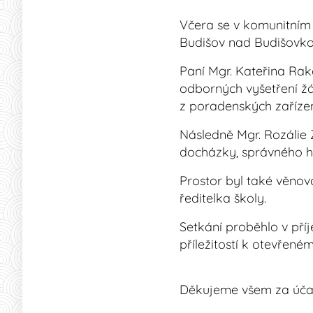
Včera se v komunitním 
Budišov nad Budišovk
Paní Mgr. Kateřina Rak
odborných vyšetření žá
z poradenských zařízen
Následně Mgr. Rozálie Z
docházky, správného h
Prostor byl také věnov
ředitelka školy.
Setkání proběhlo v pří
příležitostí k otevřené
Děkujeme všem za účast