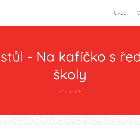
Úvod
O
stůl - Na kafíčko s ře
školy
24.03.2026