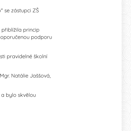
" se zástupci ZŠ
řiblížila princip
í doporučenou podporu
ti pravidelné školní
Mgr. Natálie Jaššová,
 a bylo skvělou