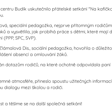
centru Budík uskutečnilo přátelské setkání "Na kafíčko
ou.
ová, speciální pedagožka, nejprve přítomným rodičům p
ků a vysvětlila, jak probíhá práce s dětmi, které maj
í (PPP, SPC, SVP).
lámalová Dis., sociální pedagožka, hovořila o důležitos
lášení absencí a omlouvání žáků.
án dotazům rodičů, na které ochotně odpovídala paní 
jemné atmosféře, přineslo spoustu užitečných informací
mu dialogu mezi školou a rodiči.
 a těšíme se na další společná setkání!