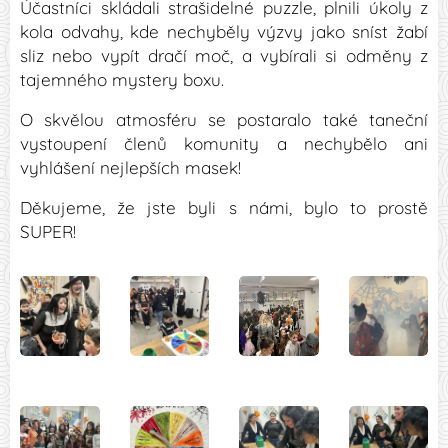
Účastníci skládali strašidelné puzzle, plnili úkoly z
kola odvahy, kde nechyběly výzvy jako sníst žabí
sliz nebo vypít dračí moč, a vybírali si odměny z
tajemného mystery boxu.
O skvělou atmosféru se postaralo také taneční
vystoupení členů komunity a nechybělo ani
vyhlášení nejlepších masek!
Děkujeme, že jste byli s námi, bylo to prostě
SUPER!