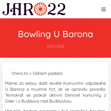
Bowling U Barona
25.03.2026
🎳
Včera to v Odrách padalo!
Máme za sebou další skvělé Komunitní odpoledne
U Barona a musíme říct, že se opravdu povedlo.
Tentokrát se potkali aktivní členové komunity z
Oder i z Budišova nad Budišovkou. 🤝✨
Hlavním bodem programu byl společný bowling.