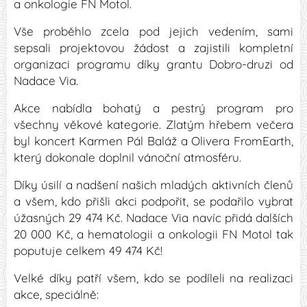
a onkologie FN Motol.
Vše proběhlo zcela pod jejich vedením, sami
sepsali projektovou žádost a zajistili kompletní
organizaci programu díky grantu Dobro-druzi od
Nadace Via.
Akce nabídla bohatý a pestrý program pro
všechny věkové kategorie. Zlatým hřebem večera
byl koncert Karmen Pál Baláž a Olivera FromEarth,
který dokonale doplnil vánoční atmosféru.
Díky úsilí a nadšení našich mladých aktivních členů
a všem, kdo přišli akci podpořit, se podařilo vybrat
úžasných 29 474 Kč. Nadace Via navíc přidá dalších
20 000 Kč, a hematologii a onkologii FN Motol tak
poputuje celkem 49 474 Kč!
Velké díky patří všem, kdo se podíleli na realizaci
akce, speciálně: