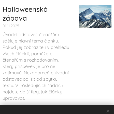
Halloweenská
zábava
01.11.2025
Úvodní odstavec čtenářům
sděluje hlavní téma článku.
Pokud jej zobrazíte i v přehledu
všech článků, pomůžete
čtenářům s rozhodováním,
který příspěvek je pro ně
zajímavý. Nezapomeňte úvodní
odstavec odlišit od zbytku
textu. V následujících řádcích
najdete další tipy, jak články
upravovat.