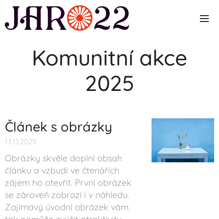
Komunitní akce
2025
Článek s obrázky
13.11.2025
Obrázky skvěle doplní obsah
článku a vzbudí ve čtenářích
zájem ho otevřít. První obrázek
se zároveň zobrazí i v náhledu.
Zajímavý úvodní obrázek vám